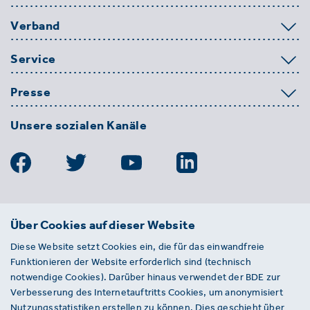
Verband
Service
Presse
Unsere sozialen Kanäle
BDE
Über Cookies auf dieser Website
Bundesverband der Deutschen
Diese Website setzt Cookies ein, die für das einwandfreie
Entsorgungs-, Wasser- und
Funktionieren der Website erforderlich sind (technisch
Kreislaufwirtschaft e. V.
notwendige Cookies). Darüber hinaus verwendet der BDE zur
Von-der-Heydt-Straße 2
Verbesserung des Internetauftritts Cookies, um anonymisiert
D 10785 Berlin
Nutzungsstatistiken erstellen zu können. Dies geschieht über