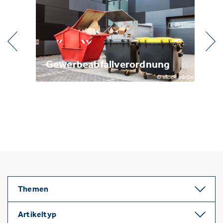
l
Gewerbeabfallverordnung
Me
Themen
Artikeltyp