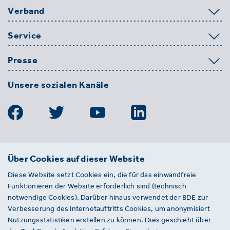
Verband
Service
Presse
Unsere sozialen Kanäle
BDE
Über Cookies auf dieser Website
Bundesverband der Deutschen
Diese Website setzt Cookies ein, die für das einwandfreie
Entsorgungs-, Wasser- und
Funktionieren der Website erforderlich sind (technisch
Kreislaufwirtschaft e. V.
notwendige Cookies). Darüber hinaus verwendet der BDE zur
Von-der-Heydt-Straße 2
Verbesserung des Internetauftritts Cookies, um anonymisiert
D 10785 Berlin
Nutzungsstatistiken erstellen zu können. Dies geschieht über