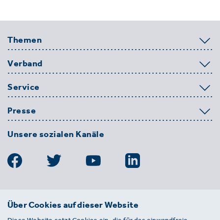
Themen
Verband
Service
Presse
Unsere sozialen Kanäle
BDE
Über Cookies auf dieser Website
Bundesverband der Deutschen