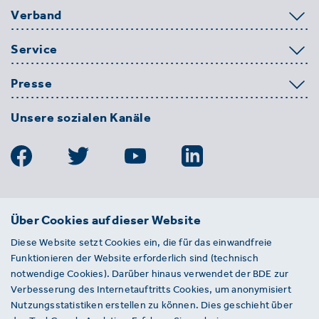
Verband
Service
Presse
Unsere sozialen Kanäle
BDE
Über Cookies auf dieser Website
Bundesverband der Deutschen
Diese Website setzt Cookies ein, die für das einwandfreie
Entsorgungs-, Wasser- und
Funktionieren der Website erforderlich sind (technisch
Kreislaufwirtschaft e. V.
notwendige Cookies). Darüber hinaus verwendet der BDE zur
Von-der-Heydt-Straße 2
Verbesserung des Internetauftritts Cookies, um anonymisiert
D 10785 Berlin
Nutzungsstatistiken erstellen zu können. Dies geschieht über