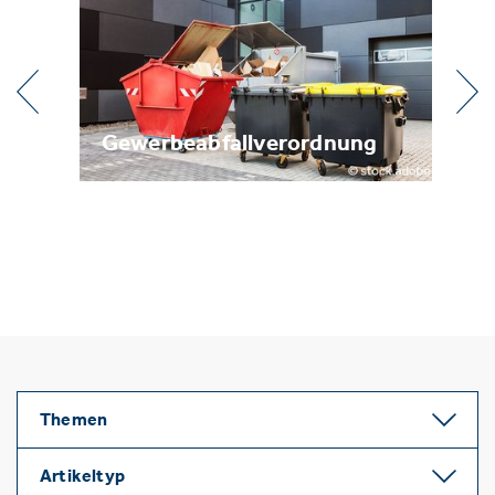
Gewerbeabfallverordnung
Metallr
Themen
Artikeltyp