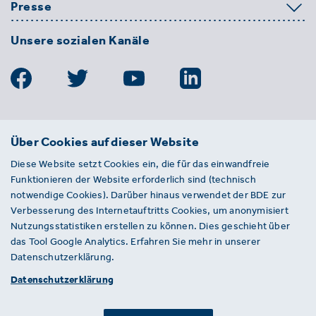
Presse
Unsere sozialen Kanäle
BDE
Über Cookies auf dieser Website
Bundesverband der Deutschen
Diese Website setzt Cookies ein, die für das einwandfreie
Entsorgungs-, Wasser- und
Funktionieren der Website erforderlich sind (technisch
Kreislaufwirtschaft e. V.
notwendige Cookies). Darüber hinaus verwendet der BDE zur
Von-der-Heydt-Straße 2
Verbesserung des Internetauftritts Cookies, um anonymisiert
D 10785 Berlin
Nutzungsstatistiken erstellen zu können. Dies geschieht über
das Tool Google Analytics. Erfahren Sie mehr in unserer
Sie haben einen Fehler auf unserer Website
Datenschutzerklärung.
gefunden? Ihnen ist ein defekter Link
Datenschutzerklärung
aufgefallen? Wir freuen uns über Ihren
Hinweis an presse@bde.de.