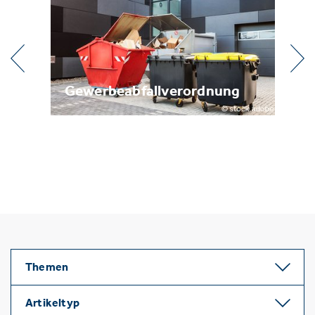
l
Gewerbeabfallverordnung
Me
Themen
Artikeltyp