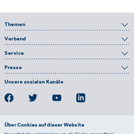
Themen
Verband
Service
Presse
Unsere sozialen Kanäle
BDE
Über Cookies auf dieser Website
Bundesverband der Deutschen