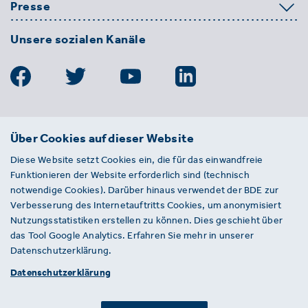
Presse
Unsere sozialen Kanäle
BDE
Über Cookies auf dieser Website
Bundesverband der Deutschen
Diese Website setzt Cookies ein, die für das einwandfreie
Entsorgungs-, Wasser- und
Funktionieren der Website erforderlich sind (technisch
Kreislaufwirtschaft e. V.
notwendige Cookies). Darüber hinaus verwendet der BDE zur
Von-der-Heydt-Straße 2
Verbesserung des Internetauftritts Cookies, um anonymisiert
D 10785 Berlin
Nutzungsstatistiken erstellen zu können. Dies geschieht über
das Tool Google Analytics. Erfahren Sie mehr in unserer
Sie haben einen Fehler auf unserer Website
Datenschutzerklärung.
gefunden? Ihnen ist ein defekter Link
Datenschutzerklärung
aufgefallen? Wir freuen uns über Ihren
Hinweis an presse@bde.de.