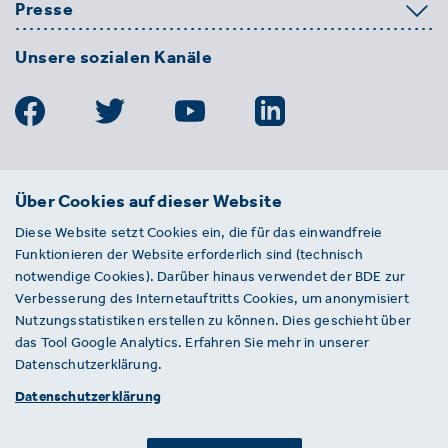
Presse
Unsere sozialen Kanäle
BDE
Über Cookies auf dieser Website
Bundesverband der Deutschen
Diese Website setzt Cookies ein, die für das einwandfreie
Entsorgungs-, Wasser- und
Funktionieren der Website erforderlich sind (technisch
Kreislaufwirtschaft e. V.
notwendige Cookies). Darüber hinaus verwendet der BDE zur
Von-der-Heydt-Straße 2
Verbesserung des Internetauftritts Cookies, um anonymisiert
D 10785 Berlin
Nutzungsstatistiken erstellen zu können. Dies geschieht über
das Tool Google Analytics. Erfahren Sie mehr in unserer
Sie haben einen Fehler auf unserer Website
Datenschutzerklärung.
gefunden? Ihnen ist ein defekter Link
Datenschutzerklärung
aufgefallen? Wir freuen uns über Ihren
Hinweis an presse@bde.de.