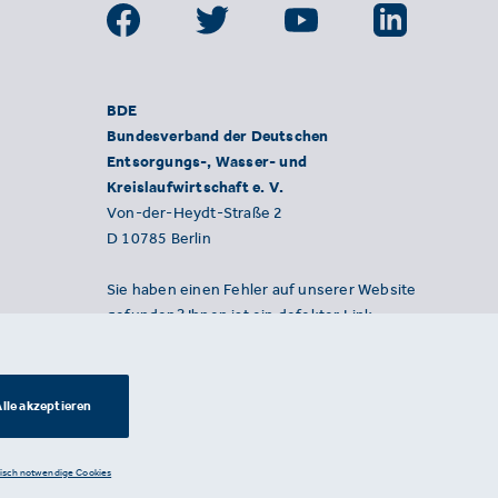
BDE
Bundesverband der Deutschen
Entsorgungs-, Wasser- und
Kreislaufwirtschaft e. V.
Von-der-Heydt-Straße 2
D 10785 Berlin
Sie haben einen Fehler auf unserer Website
gefunden? Ihnen ist ein defekter Link
aufgefallen? Wir freuen uns über Ihren
Hinweis an presse@bde.de.
lle akzeptieren
nisch notwendige Cookies
Datenschutzerklärung ·
Impressum