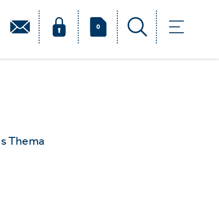
0
das Thema