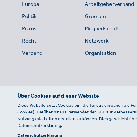
Europa
Arbeitgeberverband
Politik
Gremien
Praxis
Mitgliedschaft
Recht
Netzwerk
Verband
Organisation
Über Cookies auf dieser Website
Diese Website setzt Cookies ein, die für das einwandfreie Fu
Cookies). Darüber hinaus verwendet der BDE zur Verbesserun
Nutzungsstatistiken erstellen zu können. Dies geschieht über
Datenschutzerklärung.
© 2026 · BDE
Datenschutzerklärung