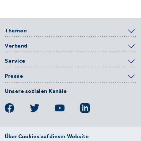
Themen
Verband
Service
Presse
Unsere sozialen Kanäle
BDE
Über Cookies auf dieser Website
Bundesverband der Deutschen