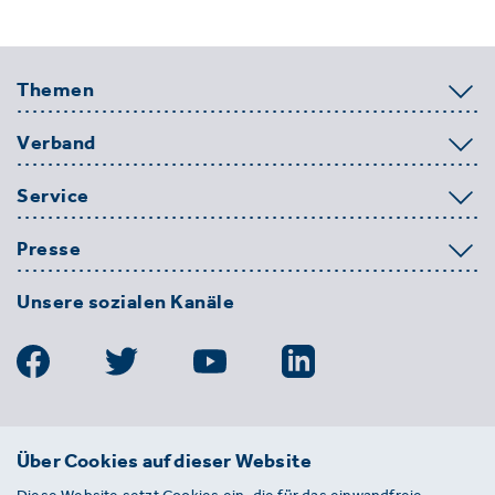
Themen
Verband
Service
Presse
Unsere sozialen Kanäle
BDE
Über Cookies auf dieser Website
Bundesverband der Deutschen