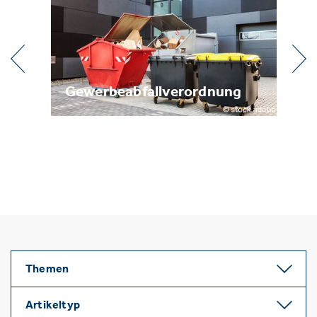
l
Gewerbeabfallverordnung
Me
Themen
Artikeltyp