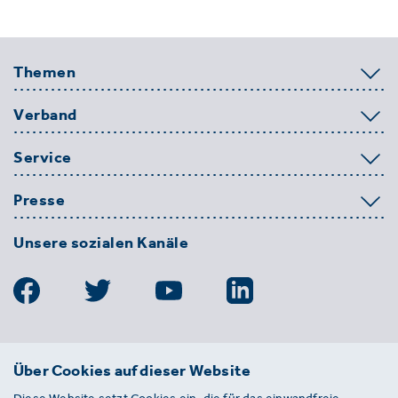
Themen
Verband
Service
Presse
Unsere sozialen Kanäle
BDE
Über Cookies auf dieser Website
Bundesverband der Deutschen