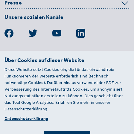
Presse
Unsere sozialen Kanäle
BDE
Über Cookies auf dieser Website
Bundesverband der Deutschen
Diese Website setzt Cookies ein, die für das einwandfreie
Entsorgungs-, Wasser- und
Funktionieren der Website erforderlich sind (technisch
Kreislaufwirtschaft e. V.
notwendige Cookies). Darüber hinaus verwendet der BDE zur
Von-der-Heydt-Straße 2
Verbesserung des Internetauftritts Cookies, um anonymisiert
D 10785 Berlin
Nutzungsstatistiken erstellen zu können. Dies geschieht über
das Tool Google Analytics. Erfahren Sie mehr in unserer
Sie haben einen Fehler auf unserer Website
Datenschutzerklärung.
gefunden? Ihnen ist ein defekter Link
Datenschutzerklärung
aufgefallen? Wir freuen uns über Ihren
Hinweis an presse@bde.de.