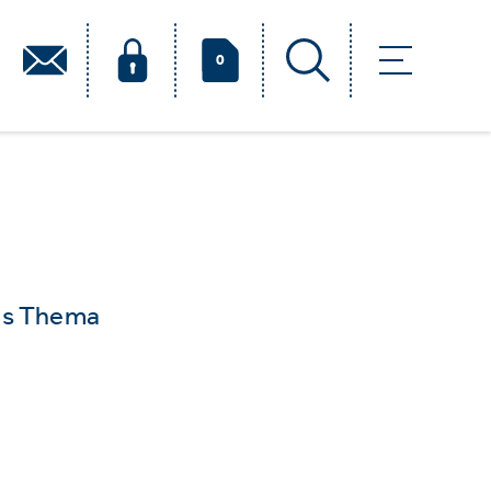
0
das Thema