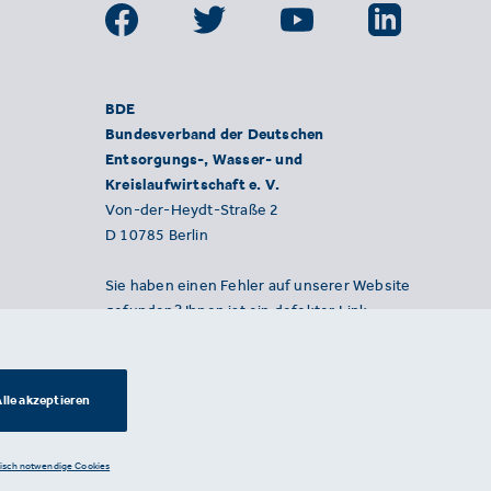
BDE
Bundesverband der Deutschen
Entsorgungs-, Wasser- und
Kreislaufwirtschaft e. V.
Von-der-Heydt-Straße 2
D 10785 Berlin
Sie haben einen Fehler auf unserer Website
gefunden? Ihnen ist ein defekter Link
aufgefallen? Wir freuen uns über Ihren
Hinweis an presse@bde.de.
lle akzeptieren
nisch notwendige Cookies
Datenschutzerklärung ·
Impressum