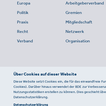
Europa
Arbeitgeberverband
Politik
Gremien
Praxis
Mitgliedschaft
Recht
Netzwerk
Verband
Organisation
Über Cookies auf dieser Website
Diese Website setzt Cookies ein, die für das einwandfreie Fu
Cookies). Darüber hinaus verwendet der BDE zur Verbesserun
Nutzungsstatistiken erstellen zu können. Dies geschieht über
Datenschutzerklärung.
© 2026 · BDE
Datenschutzerklärung