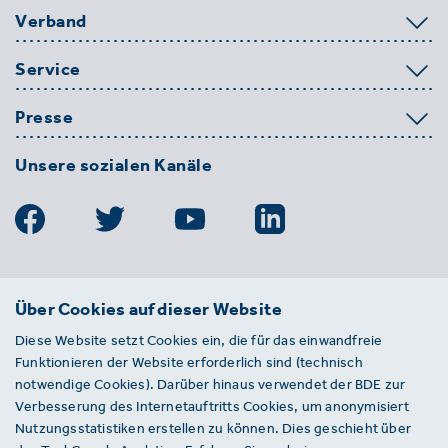
Verband
Service
Presse
Unsere sozialen Kanäle
BDE
Über Cookies auf dieser Website
Bundesverband der Deutschen
Diese Website setzt Cookies ein, die für das einwandfreie
Entsorgungs-, Wasser- und
Funktionieren der Website erforderlich sind (technisch
Kreislaufwirtschaft e. V.
notwendige Cookies). Darüber hinaus verwendet der BDE zur
Von-der-Heydt-Straße 2
Verbesserung des Internetauftritts Cookies, um anonymisiert
D 10785 Berlin
Nutzungsstatistiken erstellen zu können. Dies geschieht über