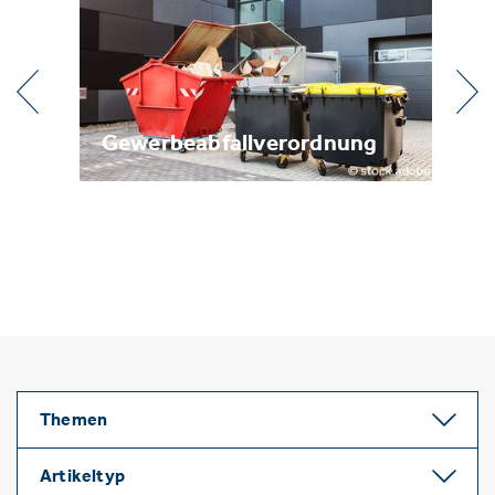
l
Gewerbeabfallverordnung
Me
Themen
Artikeltyp