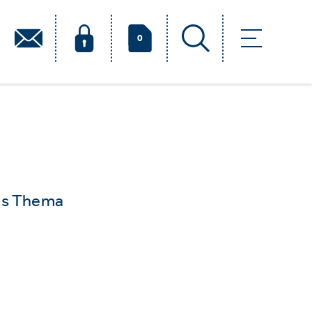
0
das Thema