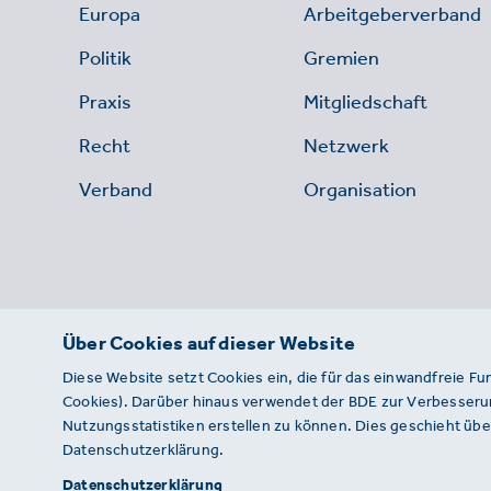
Europa
Arbeitgeberverband
Politik
Gremien
Praxis
Mitgliedschaft
Recht
Netzwerk
Verband
Organisation
Über Cookies auf dieser Website
Diese Website setzt Cookies ein, die für das einwandfreie Fu
Cookies). Darüber hinaus verwendet der BDE zur Verbesserun
Nutzungsstatistiken erstellen zu können. Dies geschieht über
Datenschutzerklärung.
© 2026 · BDE
Datenschutzerklärung