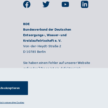
BDE
Bundesverband der Deutschen
Entsorgungs-, Wasser- und
Kreislaufwirtschaft e. V.
Von-der-Heydt-Straße 2
D 10785 Berlin
Sie haben einen Fehler auf unserer Website
gefunden? Ihnen ist ein defekter Link
aufgefallen? Wir freuen uns über Ihren
Hinweis an presse@bde.de.
lle akzeptieren
nisch notwendige Cookies
Datenschutzerklärung ·
Impressum