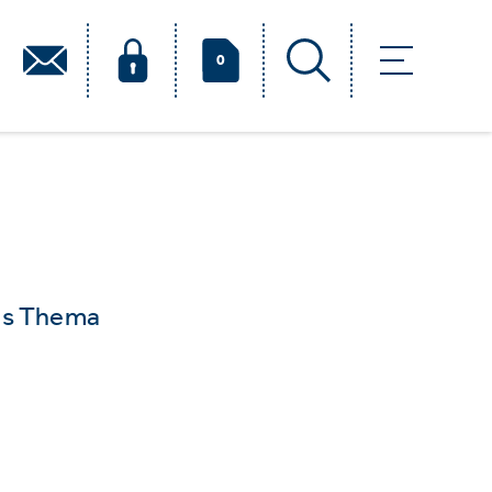
0
das Thema