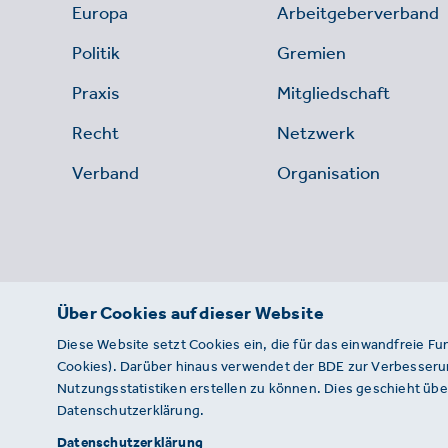
Europa
Arbeitgeberverband
Politik
Gremien
Praxis
Mitgliedschaft
Recht
Netzwerk
Verband
Organisation
Über Cookies auf dieser Website
Diese Website setzt Cookies ein, die für das einwandfreie Fu
Cookies). Darüber hinaus verwendet der BDE zur Verbesserun
Nutzungsstatistiken erstellen zu können. Dies geschieht über
Datenschutzerklärung.
© 2026 · BDE
Datenschutzerklärung