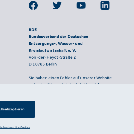
BDE
Bundesverband der Deutschen
Entsorgungs-, Wasser- und
Kreislaufwirtschaft e. V.
Von-der-Heydt-Straße 2
D 10785 Berlin
Sie haben einen Fehler auf unserer Website
gefunden? Ihnen ist ein defekter Link
aufgefallen? Wir freuen uns über Ihren
Hinweis an presse@bde.de.
lle akzeptieren
nisch notwendige Cookies
Datenschutzerklärung ·
Impressum