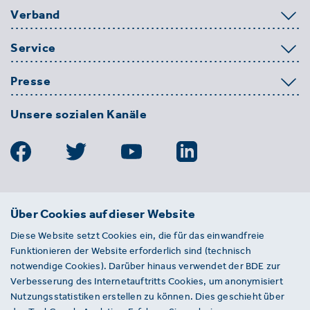
Verband
Service
Presse
Unsere sozialen Kanäle
BDE
Über Cookies auf dieser Website
Bundesverband der Deutschen
Diese Website setzt Cookies ein, die für das einwandfreie
Entsorgungs-, Wasser- und
Funktionieren der Website erforderlich sind (technisch
Kreislaufwirtschaft e. V.
notwendige Cookies). Darüber hinaus verwendet der BDE zur
Von-der-Heydt-Straße 2
Verbesserung des Internetauftritts Cookies, um anonymisiert
D 10785 Berlin
Nutzungsstatistiken erstellen zu können. Dies geschieht über