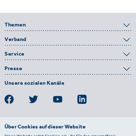
Themen
Verband
Service
Presse
Unsere sozialen Kanäle
BDE
Über Cookies auf dieser Website
Bundesverband der Deutschen