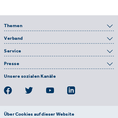
Themen
Verband
Service
Presse
Unsere sozialen Kanäle
BDE
Über Cookies auf dieser Website
Bundesverband der Deutschen