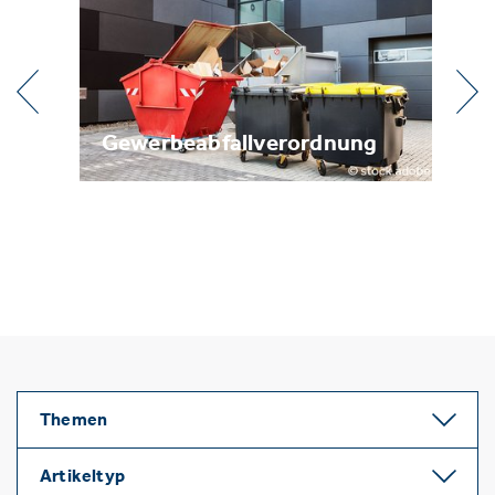
l
Gewerbeabfallverordnung
Me
Themen
Artikeltyp