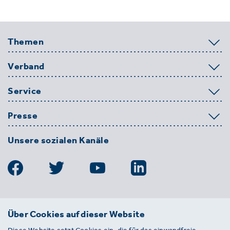
Themen
Verband
Service
Presse
Unsere sozialen Kanäle
BDE
Über Cookies auf dieser Website
Bundesverband der Deutschen