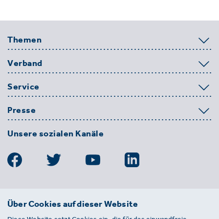
Themen
Verband
Service
Presse
Unsere sozialen Kanäle
BDE
Über Cookies auf dieser Website
Bundesverband der Deutschen