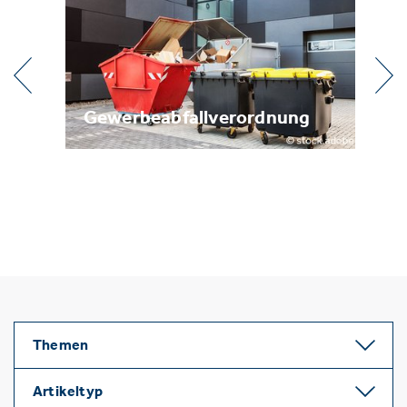
l
Gewerbeabfallverordnung
Me
Themen
Artikeltyp