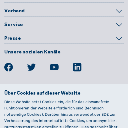
Verband
Service
Presse
Unsere sozialen Kanäle
BDE
Über Cookies auf dieser Website
Bundesverband der Deutschen
Diese Website setzt Cookies ein, die für das einwandfreie
Entsorgungs-, Wasser- und
Funktionieren der Website erforderlich sind (technisch
Kreislaufwirtschaft e. V.
notwendige Cookies). Darüber hinaus verwendet der BDE zur
Von-der-Heydt-Straße 2
Verbesserung des Internetauftritts Cookies, um anonymisiert
D 10785 Berlin
Nutzungsstatistiken erstellen zu können. Dies geschieht über