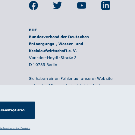
BDE
Bundesverband der Deutschen
Entsorgungs-, Wasser- und
Kreislaufwirtschaft e. V.
Von-der-Heydt-Straße 2
D 10785 Berlin
Sie haben einen Fehler auf unserer Website
gefunden? Ihnen ist ein defekter Link
aufgefallen? Wir freuen uns über Ihren
Hinweis an presse@bde.de.
lle akzeptieren
nisch notwendige Cookies
Datenschutzerklärung ·
Impressum