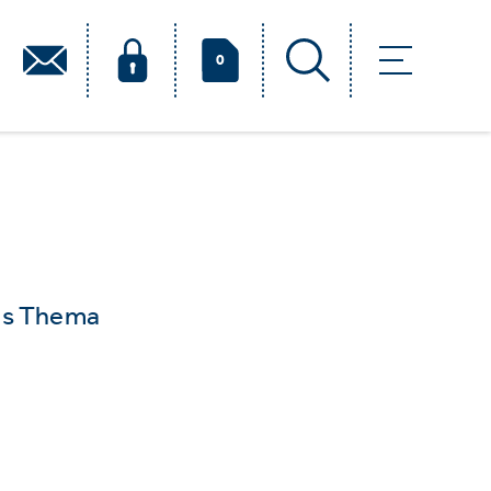
0
das Thema