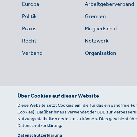
Europa
Arbeitgeberverband
Politik
Gremien
Praxis
Mitgliedschaft
Recht
Netzwerk
Verband
Organisation
Über Cookies auf dieser Website
Diese Website setzt Cookies ein, die für das einwandfreie Fu
Cookies). Darüber hinaus verwendet der BDE zur Verbesserun
Nutzungsstatistiken erstellen zu können. Dies geschieht über
Datenschutzerklärung.
© 2026 · BDE
Datenschutzerklärung