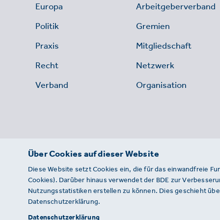
Europa
Arbeitgeberverband
Politik
Gremien
Praxis
Mitgliedschaft
Recht
Netzwerk
Verband
Organisation
Über Cookies auf dieser Website
Diese Website setzt Cookies ein, die für das einwandfreie Fu
Cookies). Darüber hinaus verwendet der BDE zur Verbesserun
Nutzungsstatistiken erstellen zu können. Dies geschieht über
Datenschutzerklärung.
© 2026 · BDE
Datenschutzerklärung