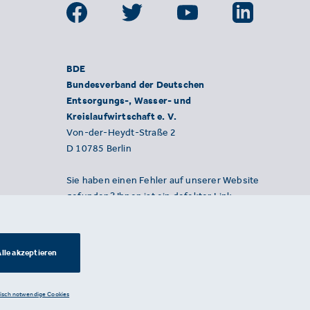
BDE
Bundesverband der Deutschen
Entsorgungs-, Wasser- und
Kreislaufwirtschaft e. V.
Von-der-Heydt-Straße 2
D 10785 Berlin
Sie haben einen Fehler auf unserer Website
gefunden? Ihnen ist ein defekter Link
aufgefallen? Wir freuen uns über Ihren
Hinweis an presse@bde.de.
lle akzeptieren
nisch notwendige Cookies
Datenschutzerklärung ·
Impressum