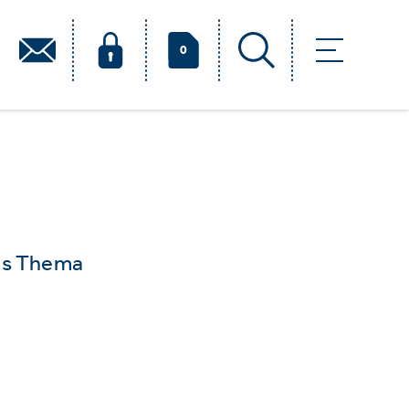
0
das Thema