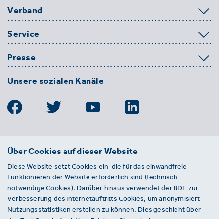
Verband
Service
Presse
Unsere sozialen Kanäle
BDE
Über Cookies auf dieser Website
Bundesverband der Deutschen
Diese Website setzt Cookies ein, die für das einwandfreie
Entsorgungs-, Wasser- und
Funktionieren der Website erforderlich sind (technisch
Kreislaufwirtschaft e. V.
notwendige Cookies). Darüber hinaus verwendet der BDE zur
Von-der-Heydt-Straße 2
Verbesserung des Internetauftritts Cookies, um anonymisiert
D 10785 Berlin
Nutzungsstatistiken erstellen zu können. Dies geschieht über