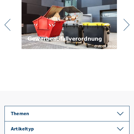
l
Gewerbeabfallverordnung
Me
Themen
Artikeltyp