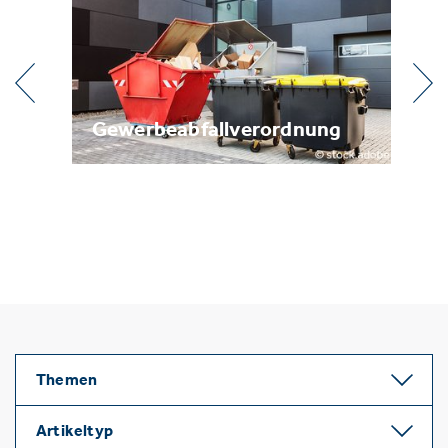
l
Gewerbeabfallverordnung
Me
Themen
Artikeltyp