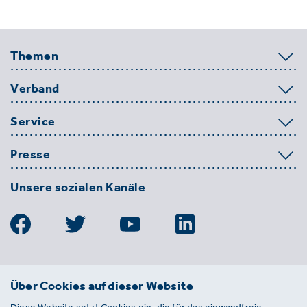
Themen
Verband
Service
Presse
Unsere sozialen Kanäle
BDE
Über Cookies auf dieser Website
Bundesverband der Deutschen