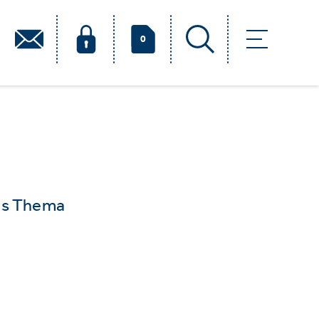
0
das Thema