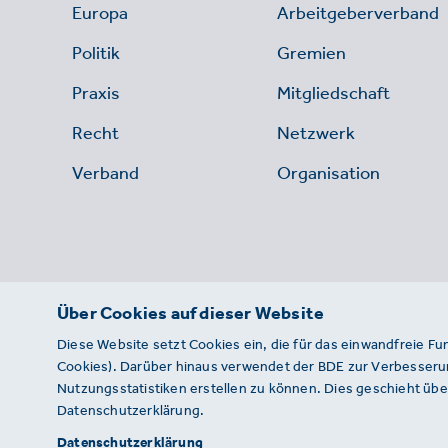
Europa
Arbeitgeberverband
Politik
Gremien
Praxis
Mitgliedschaft
Recht
Netzwerk
Verband
Organisation
Über Cookies auf dieser Website
Diese Website setzt Cookies ein, die für das einwandfreie Fu
Cookies). Darüber hinaus verwendet der BDE zur Verbesserun
Nutzungsstatistiken erstellen zu können. Dies geschieht über
Datenschutzerklärung.
© 2026 · BDE
Datenschutzerklärung