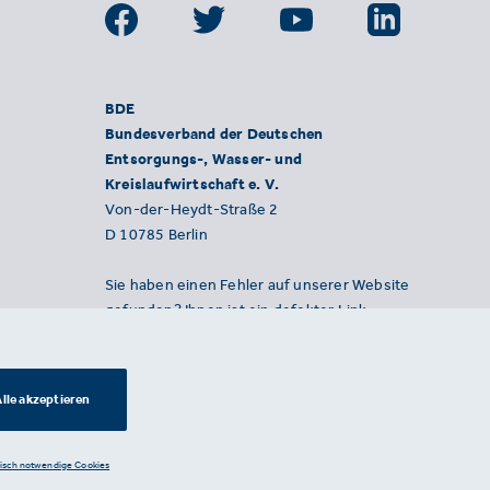
BDE
Bundesverband der Deutschen
Entsorgungs-, Wasser- und
Kreislaufwirtschaft e. V.
Von-der-Heydt-Straße 2
D 10785 Berlin
Sie haben einen Fehler auf unserer Website
gefunden? Ihnen ist ein defekter Link
aufgefallen? Wir freuen uns über Ihren
Hinweis an presse@bde.de.
lle akzeptieren
nisch notwendige Cookies
Datenschutzerklärung ·
Impressum