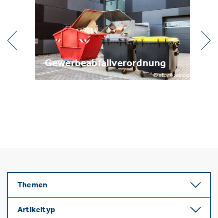
l
Gewerbeabfallverordnung
Me
Themen
Artikeltyp