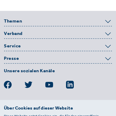
Themen
Verband
Service
Presse
Unsere sozialen Kanäle
BDE
Über Cookies auf dieser Website
Bundesverband der Deutschen