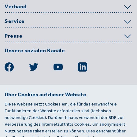
Verband
Service
Presse
Unsere sozialen Kanäle
BDE
Über Cookies auf dieser Website
Bundesverband der Deutschen
Diese Website setzt Cookies ein, die für das einwandfreie
Entsorgungs-, Wasser- und
Funktionieren der Website erforderlich sind (technisch
Kreislaufwirtschaft e. V.
notwendige Cookies). Darüber hinaus verwendet der BDE zur
Von-der-Heydt-Straße 2
Verbesserung des Internetauftritts Cookies, um anonymisiert
D 10785 Berlin
Nutzungsstatistiken erstellen zu können. Dies geschieht über