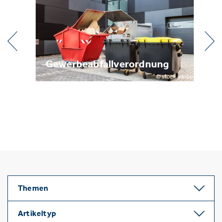
l
Gewerbeabfallverordnung
Me
Themen
Artikeltyp