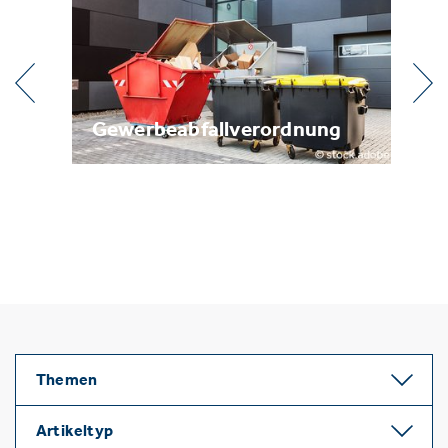
Gewerbeabfallverordnung
Metal
Themen
Artikeltyp