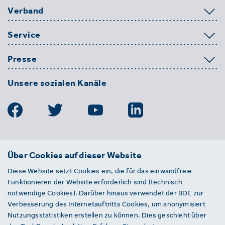
Verband
Service
Presse
Unsere sozialen Kanäle
BDE
Über Cookies auf dieser Website
Bundesverband der Deutschen
Diese Website setzt Cookies ein, die für das einwandfreie
Entsorgungs-, Wasser- und
Funktionieren der Website erforderlich sind (technisch
Kreislaufwirtschaft e. V.
notwendige Cookies). Darüber hinaus verwendet der BDE zur
Von-der-Heydt-Straße 2
Verbesserung des Internetauftritts Cookies, um anonymisiert
D 10785 Berlin
Nutzungsstatistiken erstellen zu können. Dies geschieht über