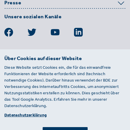
Presse
Unsere sozialen Kanäle
BDE
Über Cookies auf dieser Website
Bundesverband der Deutschen
Diese Website setzt Cookies ein, die für das einwandfreie
Entsorgungs-, Wasser- und
Funktionieren der Website erforderlich sind (technisch
Kreislaufwirtschaft e. V.
notwendige Cookies). Darüber hinaus verwendet der BDE zur
Von-der-Heydt-Straße 2
Verbesserung des Internetauftritts Cookies, um anonymisiert
D 10785 Berlin
Nutzungsstatistiken erstellen zu können. Dies geschieht über
das Tool Google Analytics. Erfahren Sie mehr in unserer
Sie haben einen Fehler auf unserer Website
Datenschutzerklärung.
gefunden? Ihnen ist ein defekter Link
Datenschutzerklärung
aufgefallen? Wir freuen uns über Ihren
Hinweis an presse@bde.de.