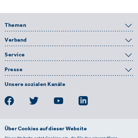
Themen
Verband
Service
Presse
Unsere sozialen Kanäle
BDE
Über Cookies auf dieser Website
Bundesverband der Deutschen