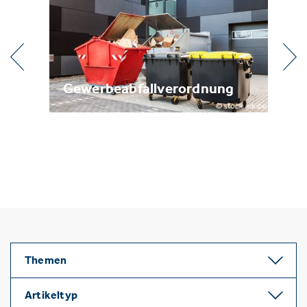
l
Gewerbeabfallverordnung
Me
Themen
Artikeltyp