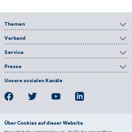
Themen
Verband
Service
Presse
Unsere sozialen Kanäle
BDE
Über Cookies auf dieser Website
Bundesverband der Deutschen