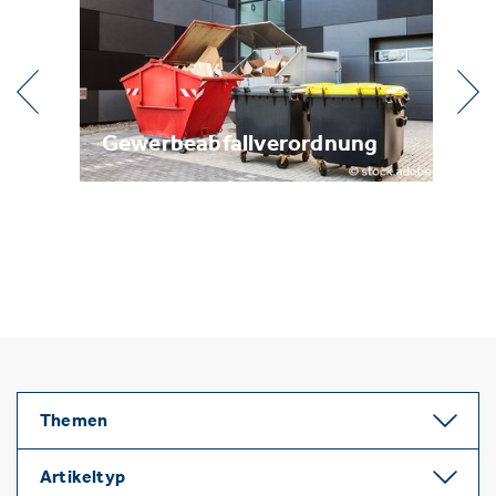
l
Gewerbeabfallverordnung
Me
Themen
Artikeltyp