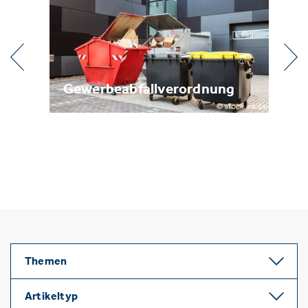
l
Gewerbeabfallverordnung
Me
Themen
Artikeltyp