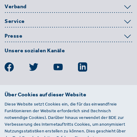
Verband
Service
Presse
Unsere sozialen Kanäle
BDE
Über Cookies auf dieser Website
Bundesverband der Deutschen
Diese Website setzt Cookies ein, die für das einwandfreie
Entsorgungs-, Wasser- und
Funktionieren der Website erforderlich sind (technisch
Kreislaufwirtschaft e. V.
notwendige Cookies). Darüber hinaus verwendet der BDE zur
Von-der-Heydt-Straße 2
Verbesserung des Internetauftritts Cookies, um anonymisiert
D 10785 Berlin
Nutzungsstatistiken erstellen zu können. Dies geschieht über