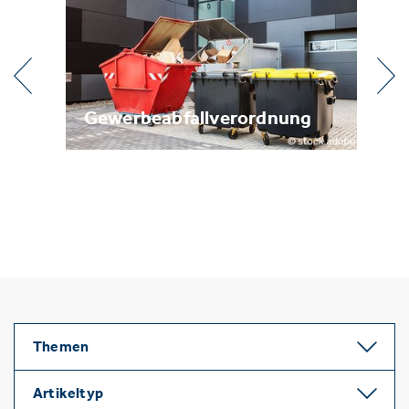
Gewerbeabfallverordnung
Met
Themen
Artikeltyp