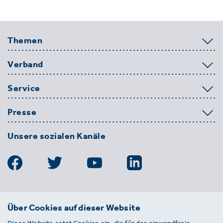
Themen
Verband
Service
Presse
Unsere sozialen Kanäle
BDE
Über Cookies auf dieser Website
Bundesverband der Deutschen