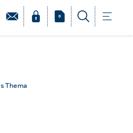
0
das Thema