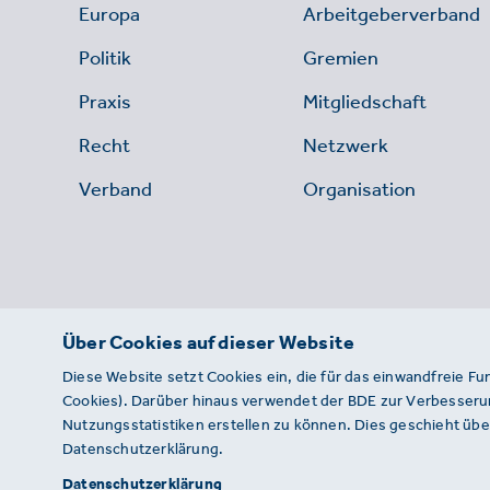
Europa
Arbeitgeberverband
Politik
Gremien
Praxis
Mitgliedschaft
Recht
Netzwerk
Verband
Organisation
Über Cookies auf dieser Website
Diese Website setzt Cookies ein, die für das einwandfreie Fu
Cookies). Darüber hinaus verwendet der BDE zur Verbesserun
Nutzungsstatistiken erstellen zu können. Dies geschieht über
Datenschutzerklärung.
© 2026 · BDE
Datenschutzerklärung