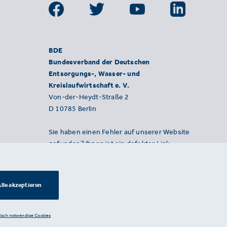
BDE
Bundesverband der Deutschen
Entsorgungs-, Wasser- und
Kreislaufwirtschaft e. V.
Von-der-Heydt-Straße 2
D 10785 Berlin
Sie haben einen Fehler auf unserer Website
gefunden? Ihnen ist ein defekter Link
aufgefallen? Wir freuen uns über Ihren
Hinweis an presse@bde.de.
lle akzeptieren
nisch notwendige Cookies
Datenschutzerklärung ·
Impressum