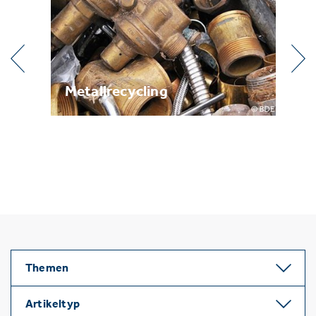
g
Metallrecycling
Br
Themen
Artikeltyp