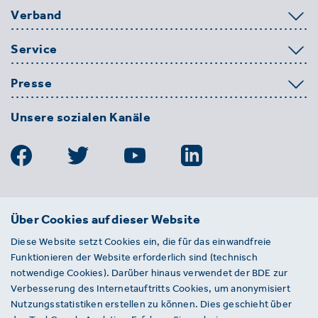
Verband
Service
Presse
Unsere sozialen Kanäle
BDE
Über Cookies auf dieser Website
Bundesverband der Deutschen
Diese Website setzt Cookies ein, die für das einwandfreie
Entsorgungs-, Wasser- und
Funktionieren der Website erforderlich sind (technisch
Kreislaufwirtschaft e. V.
notwendige Cookies). Darüber hinaus verwendet der BDE zur
Von-der-Heydt-Straße 2
Verbesserung des Internetauftritts Cookies, um anonymisiert
D 10785 Berlin
Nutzungsstatistiken erstellen zu können. Dies geschieht über