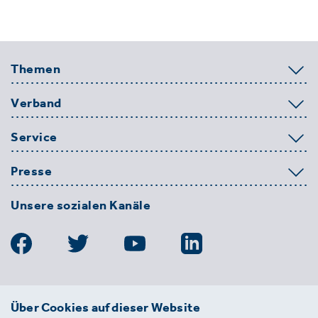
Themen
Verband
Service
Presse
Unsere sozialen Kanäle
BDE
Über Cookies auf dieser Website
Bundesverband der Deutschen