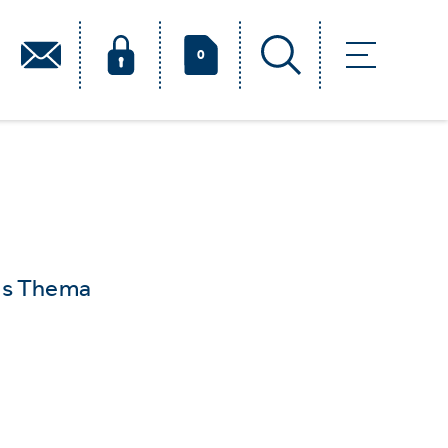
0
das Thema