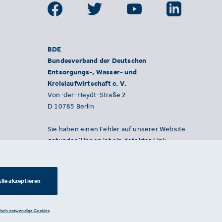
BDE
Bundesverband der Deutschen
Entsorgungs-, Wasser- und
Kreislaufwirtschaft e. V.
Von-der-Heydt-Straße 2
D 10785 Berlin
Sie haben einen Fehler auf unserer Website
gefunden? Ihnen ist ein defekter Link
aufgefallen? Wir freuen uns über Ihren
Hinweis an presse@bde.de.
lle akzeptieren
nisch notwendige Cookies
Datenschutzerklärung ·
Impressum