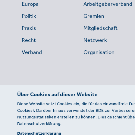
Europa
Arbeitgeberverband
Politik
Gremien
Praxis
Mitgliedschaft
Recht
Netzwerk
Verband
Organisation
Über Cookies auf dieser Website
Diese Website setzt Cookies ein, die für das einwandfreie Fu
Cookies). Darüber hinaus verwendet der BDE zur Verbesserun
Nutzungsstatistiken erstellen zu können. Dies geschieht über
Datenschutzerklärung.
© 2026 · BDE
Datenschutzerklärung