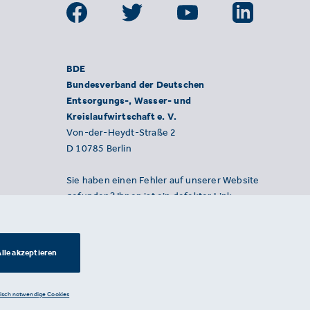
BDE
Bundesverband der Deutschen
Entsorgungs-, Wasser- und
Kreislaufwirtschaft e. V.
Von-der-Heydt-Straße 2
D 10785 Berlin
Sie haben einen Fehler auf unserer Website
gefunden? Ihnen ist ein defekter Link
aufgefallen? Wir freuen uns über Ihren
Hinweis an presse@bde.de.
lle akzeptieren
nisch notwendige Cookies
Datenschutzerklärung ·
Impressum