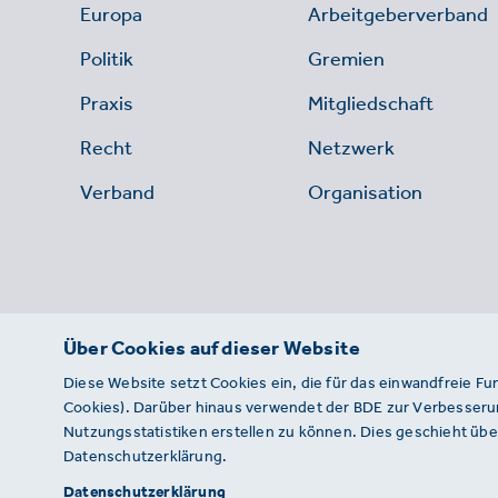
Europa
Arbeitgeberverband
Politik
Gremien
Praxis
Mitgliedschaft
Recht
Netzwerk
Verband
Organisation
Über Cookies auf dieser Website
Diese Website setzt Cookies ein, die für das einwandfreie Fu
Cookies). Darüber hinaus verwendet der BDE zur Verbesserun
Nutzungsstatistiken erstellen zu können. Dies geschieht über
Datenschutzerklärung.
© 2026 · BDE
Datenschutzerklärung