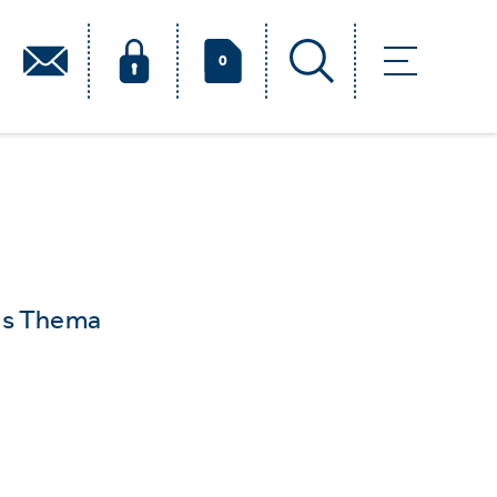
0
das Thema