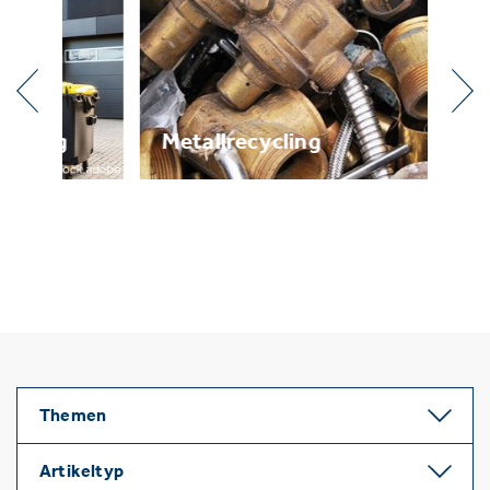
g
Metallrecycling
Br
Themen
Artikeltyp