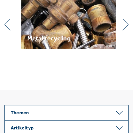
g
Metallrecycling
Br
Themen
Artikeltyp