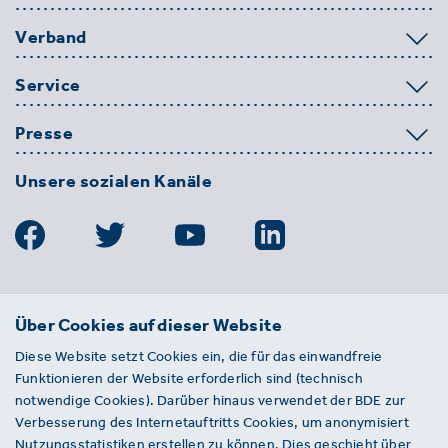
Verband
Service
Presse
Unsere sozialen Kanäle
BDE
Über Cookies auf dieser Website
Bundesverband der Deutschen
Diese Website setzt Cookies ein, die für das einwandfreie
Entsorgungs-, Wasser- und
Funktionieren der Website erforderlich sind (technisch
Kreislaufwirtschaft e. V.
notwendige Cookies). Darüber hinaus verwendet der BDE zur
Von-der-Heydt-Straße 2
Verbesserung des Internetauftritts Cookies, um anonymisiert
D 10785 Berlin
Nutzungsstatistiken erstellen zu können. Dies geschieht über