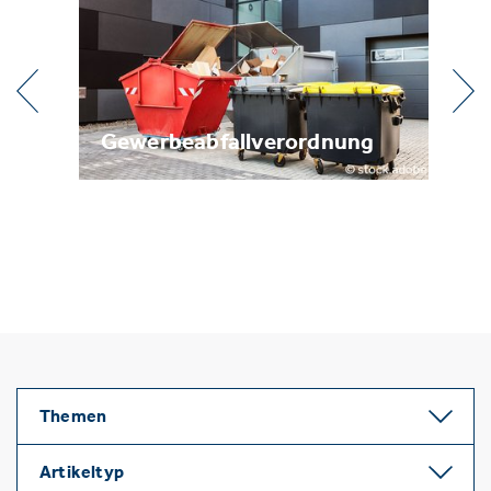
l
Gewerbeabfallverordnung
Me
Themen
Artikeltyp