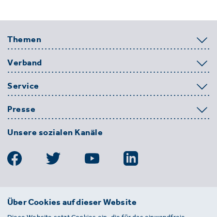
Themen
Verband
Service
Presse
Unsere sozialen Kanäle
BDE
Über Cookies auf dieser Website
Bundesverband der Deutschen