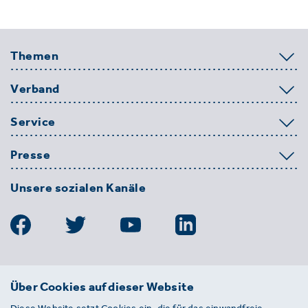
Themen
Verband
Service
Presse
Unsere sozialen Kanäle
BDE
Über Cookies auf dieser Website
Bundesverband der Deutschen