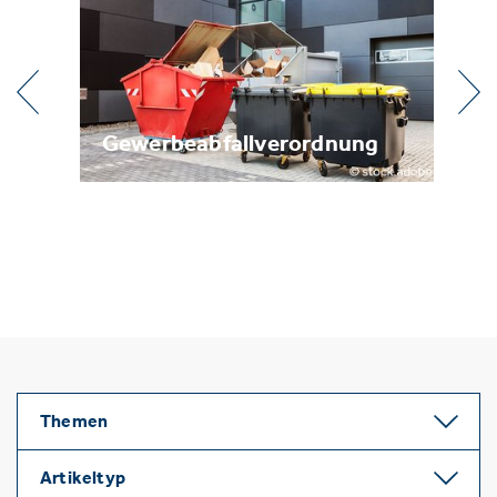
l
Gewerbeabfallverordnung
Me
Themen
Artikeltyp