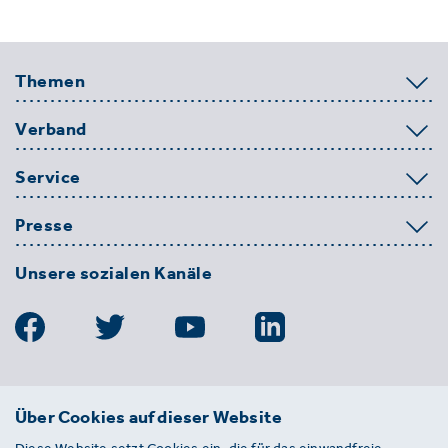
Themen
Verband
Service
Presse
Unsere sozialen Kanäle
BDE
Über Cookies auf dieser Website
Bundesverband der Deutschen