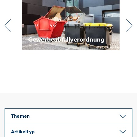
l
Gewerbeabfallverordnung
Me
Themen
Artikeltyp