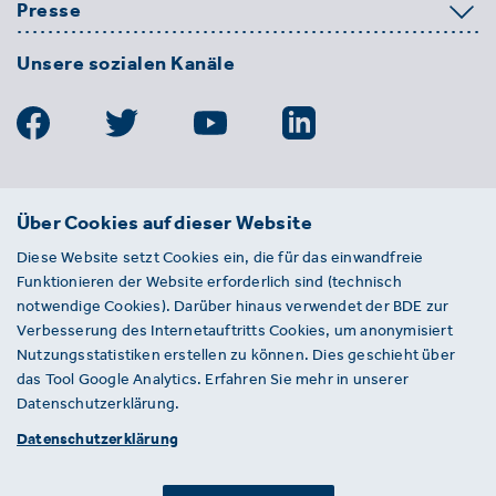
Presse
Unsere sozialen Kanäle
BDE
Über Cookies auf dieser Website
Bundesverband der Deutschen
Diese Website setzt Cookies ein, die für das einwandfreie
Entsorgungs-, Wasser- und
Funktionieren der Website erforderlich sind (technisch
Kreislaufwirtschaft e. V.
notwendige Cookies). Darüber hinaus verwendet der BDE zur
Von-der-Heydt-Straße 2
Verbesserung des Internetauftritts Cookies, um anonymisiert
D 10785 Berlin
Nutzungsstatistiken erstellen zu können. Dies geschieht über
das Tool Google Analytics. Erfahren Sie mehr in unserer
Sie haben einen Fehler auf unserer Website
Datenschutzerklärung.
gefunden? Ihnen ist ein defekter Link
Datenschutzerklärung
aufgefallen? Wir freuen uns über Ihren
Hinweis an presse@bde.de.