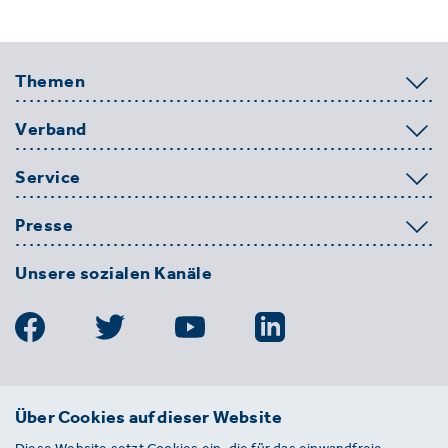
Themen
Verband
Service
Presse
Unsere sozialen Kanäle
BDE
Über Cookies auf dieser Website
Bundesverband der Deutschen