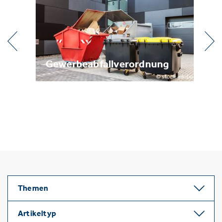
l
Gewerbeabfallverordnung
Me
Themen
Artikeltyp