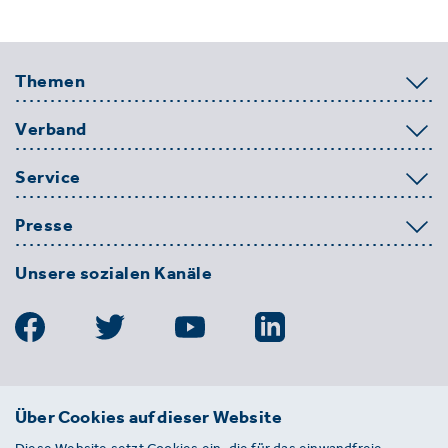
Themen
Verband
Service
Presse
Unsere sozialen Kanäle
BDE
Über Cookies auf dieser Website
Bundesverband der Deutschen