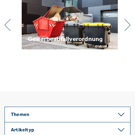
l
Gewerbeabfallverordnung
Me
Themen
Artikeltyp