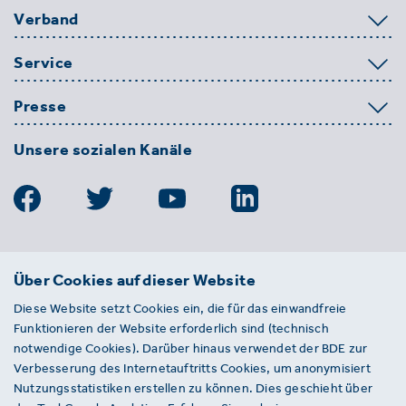
Verband
Service
Presse
Unsere sozialen Kanäle
BDE
Über Cookies auf dieser Website
Bundesverband der Deutschen
Diese Website setzt Cookies ein, die für das einwandfreie
Entsorgungs-, Wasser- und
Funktionieren der Website erforderlich sind (technisch
Kreislaufwirtschaft e. V.
notwendige Cookies). Darüber hinaus verwendet der BDE zur
Von-der-Heydt-Straße 2
Verbesserung des Internetauftritts Cookies, um anonymisiert
D 10785 Berlin
Nutzungsstatistiken erstellen zu können. Dies geschieht über