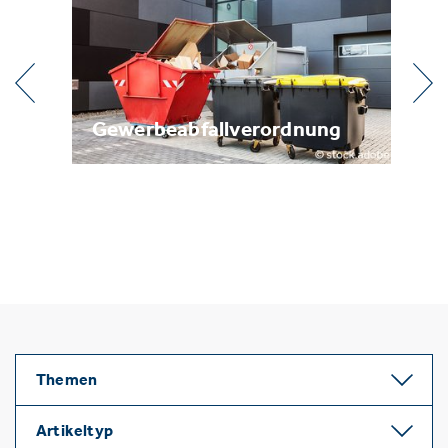
l
Gewerbeabfallverordnung
Me
Themen
Artikeltyp